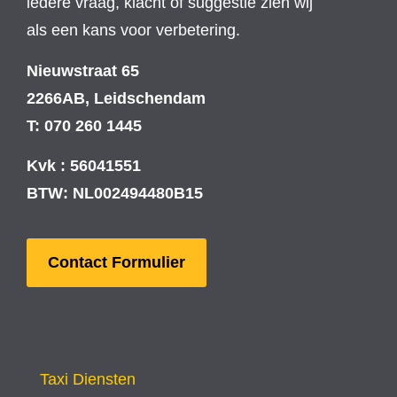
iedere vraag, klacht of suggestie zien wij
als een kans voor verbetering.
Nieuwstraat 65
2266AB, Leidschendam
T: 070 260 1445
Kvk : 56041551
BTW: NL002494480B15
Contact Formulier
Taxi Diensten