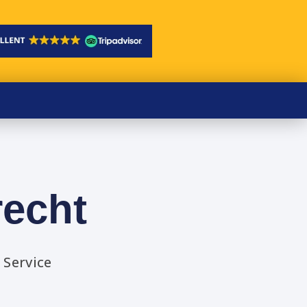
recht
 Service