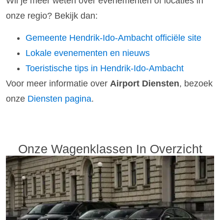
Wil je meer weten over evenementen of locaties in
onze regio? Bekijk dan:
Gemeente Hendrik-Ido-Ambacht officiële site
Lokale evenementen en nieuws
Toeristische tips in Hendrik-Ido-Ambacht
Voor meer informatie over
Airport Diensten
, bezoek
onze
Diensten pagina
.
Onze Wagenklassen In Overzicht