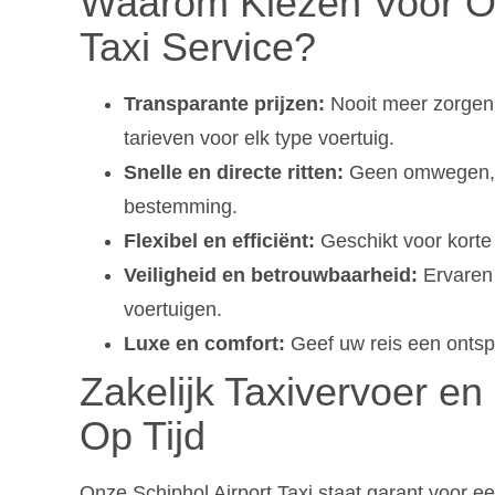
Waarom Kiezen Voor On
Taxi Service?
Transparante prijzen:
Nooit meer zorgen
tarieven voor elk type voertuig.
Snelle en directe ritten:
Geen omwegen, ge
bestemming.
Flexibel en efficiënt:
Geschikt voor korte
Veiligheid en betrouwbaarheid:
Ervaren 
voertuigen.
Luxe en comfort:
Geef uw reis een ontspan
Zakelijk Taxivervoer en
Op Tijd
Onze Schiphol Airport Taxi staat garant voor een