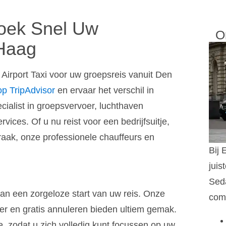
Boek Snel Uw
O
 Haag
Airport Taxi voor uw groepsreis vanuit Den
 op TripAdvisor
en ervaar het verschil in
pecialist in groepsvervoer, luchthaven
rvices. Of u nu reist voor een bedrijfsuitje,
spraak, onze professionele chauffeurs en
Bij 
juis
Sed
an een zorgeloze start van uw reis. Onze
comf
er en gratis annuleren bieden ultiem gemak.
e, zodat u zich volledig kunt focussen op uw