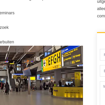
uitg
alle
seminars
comf
ezoek
arbuiten