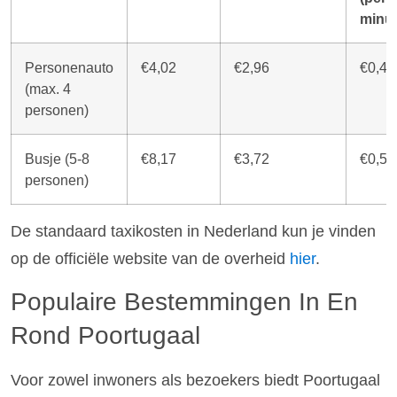
minuu
Personenauto
€4,02
€2,96
€0,49
(max. 4
personen)
Busje (5-8
€8,17
€3,72
€0,55
personen)
De standaard taxikosten in Nederland kun je vinden
op de officiële website van de overheid
hier
.
Populaire Bestemmingen In En
Rond Poortugaal
Voor zowel inwoners als bezoekers biedt Poortugaal