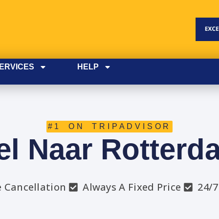
ERVICES
HELP
#1 ON TRIPADVISOR
el Naar Rotterd
e Cancellation
Always A Fixed Price
24/7